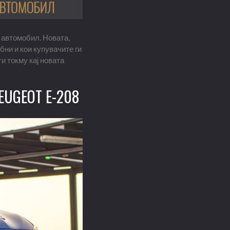
 автомобил. Новата,
бни и кои купувачите ги
и токму кај новата
UGEOT E-208