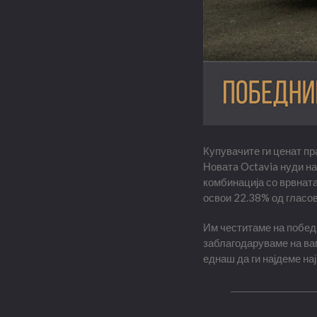
Купувачите ги ценат пра
Новатa Octavia нуди на
комбинација со врвната
освои 22.38% од гласов
Им честитаме на победн
заблагодаруваме на вам
еднаш да ги најдеме на