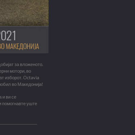
добијат за вложеното.
ерни мотори, во
т изборот. Octavia
омобил во Македонија!
 и ви се
и помогнавте уште