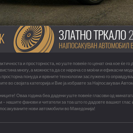
ктичноста и просторноста, но уште повеќе го ценат она кое ќе го 
вистина многу, а можноста да се нарача со моќни и ефикасни мод
 просторна понуда и врвните технологии заслужено го оправдуваа
ите во својата категорија и Вие ја избравте за Најпосакуван Авт
иците! Оваа година беа дадени уште повеќе гласови од минатата
 – нашите фанови и читатели за тоа што го дадовте вашиот глас 
јпосакуваните нови автомобили во Македонија!