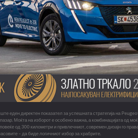
ште еден директен показател за успешната стратегија на Peugeot
пазар. Моќта на изборот е особено важна, а комбинацијата од моќ
повеќе од 300 километри и привлечниот, современ дизајн го прав
ласовите – да биде логичниот избор за храбрите.