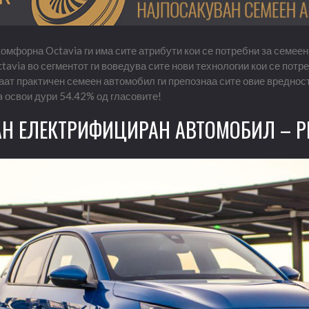
комфорна Octavia ги има сите атрибути кои се потребни за семеен
ctavia во сегментот ги воведува сите нови технологии кои се потре
раат практичен семеен автомобил ги препознаа сите овие вредност
a освои дури 54.42% од гласовите!
Н ЕЛЕКТРИФИЦИРАН АВТОМОБИЛ – PE