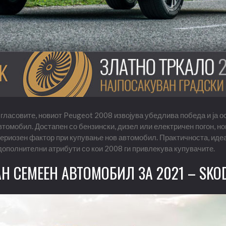
гласовите, новиот Peugeot 2008 извојува убедлива победа и ја о
втомобил. Достапен со бензински, дизел или електричен погон, н
 сериозен фактор при купување нов автомобил. Практичноста, иде
дополнителни атрибути со кои 2008 ги привлекува купувачите.
Н СЕМЕЕН АВТОМОБИЛ ЗА 2021 – SKOD