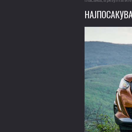
гласања, а резултатите
НАЈПОСАКУВА