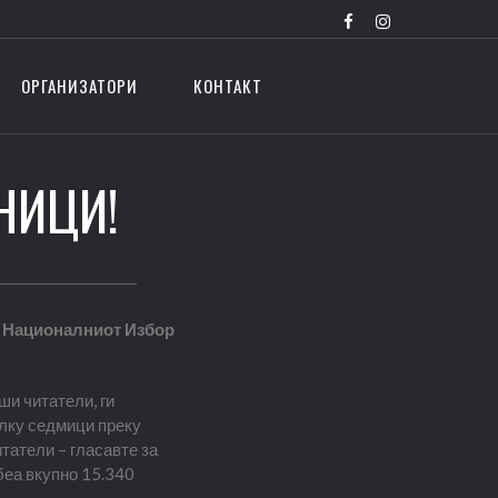
ОРГАНИЗАТОРИ
КОНТАКТ
НИЦИ!
– Националниот Избор
ши читатели, ги
олку седмици преку
татели – гласавте за
беа вкупно 15.340