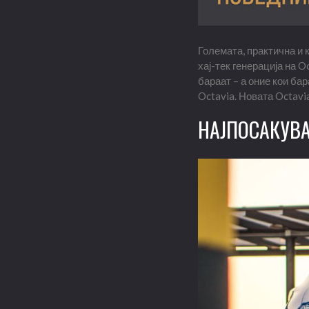
Големата, практична и 
хај-тек генерација на O
бараат – а оние кои ба
Octavia. Новата Octavi
НАЈПОСАКУВА