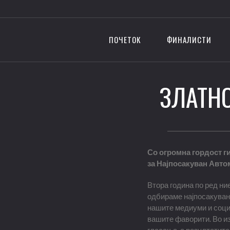
ПОЧЕТОК
ФИНАЛИСТИ
ЗЛАТНО
Со огромна гордост г
за Најпосакуван Авт
Втора година по ред ние
одбираме најпосакуван
нашите медиуми и социј
вашите фаворити. Во и