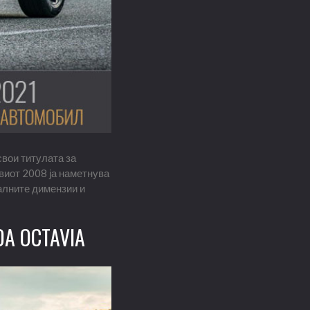
свои титулата за
овиот 2008 ја наметнува
алните димензии и
A OCTAVIA