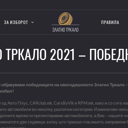
ЗА ИЗБОРОТ
ПРАВИЛА
 ТРКАЛО 2021 – ПОБЕД
и објавуваме победниците на овогодишеното Златно Тркало 
омобил!
 од Авто Плус, CARclub.mk, CarsByVik и RPM.mk, како и со сите на
ите автомобили во неколку различни категории. Изминативе нек
алните мрежи ги презентиравме автомобилите, а Вие – нашите чи
зминатите две седмици, колку што траеше гласањето, направени 