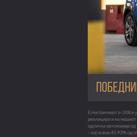
Електричниот е-208 е у
реплицира и на нашиот 
одлична автономија од 
– кој освои 45.93% од г