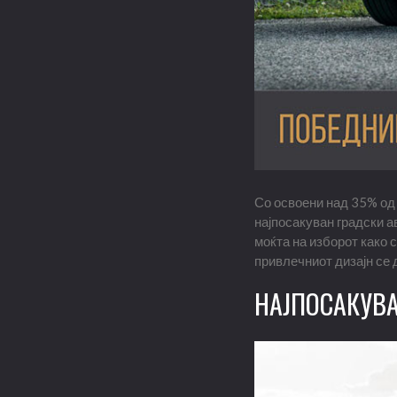
Со освоени над 35% од 
најпосакуван градски а
моќта на изборот како
привлечниот дизајн се 
НАЈПОСАКУВА